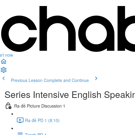
art now
Previous Lesson
Complete and Continue
Series Intensive English Speaki
Ra đề Picture Discussion 1
Ra đề PD 1 (8:10)
Tranh PD 1